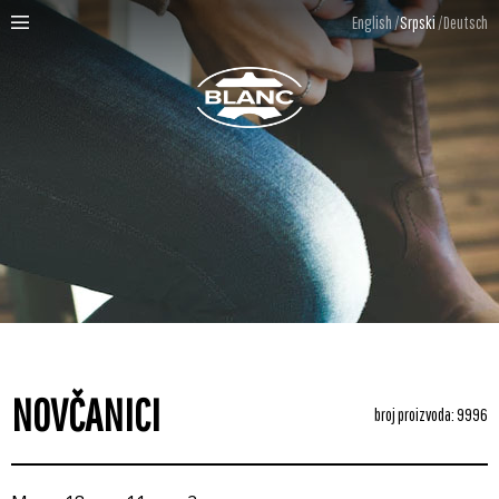
English
Srpski
Deutsch
NOVČANICI
broj proizvoda: 9996